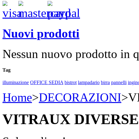
Nuovi prodotti
Nessun nuovo prodotto in 
Tag
illuminazione
OFFICE SEDIA
bistrot
lampadario
birra
pannelli
ingin
Home
>
DECORAZIONI
>
V
VITRAUX DIVERSE